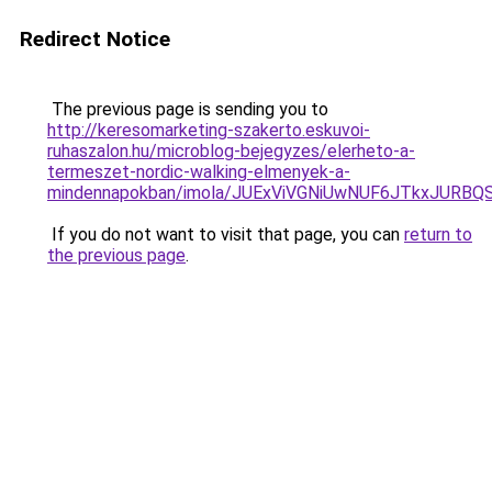
Redirect Notice
The previous page is sending you to
http://keresomarketing-szakerto.eskuvoi-
ruhaszalon.hu/microblog-bejegyzes/elerheto-a-
termeszet-nordic-walking-elmenyek-a-
mindennapokban/imola/JUExViVGNiUwNUF6JTkxJURB
If you do not want to visit that page, you can
return to
the previous page
.