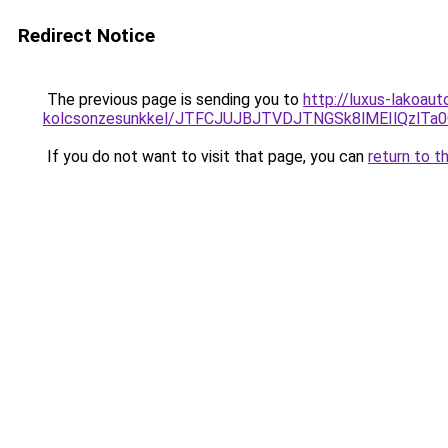
Redirect Notice
The previous page is sending you to
http://luxus-lakoau
kolcsonzesunkkel/JTFCJUJBJTVDJTNGSk8lMEIlQzlTa0Q
If you do not want to visit that page, you can
return to t