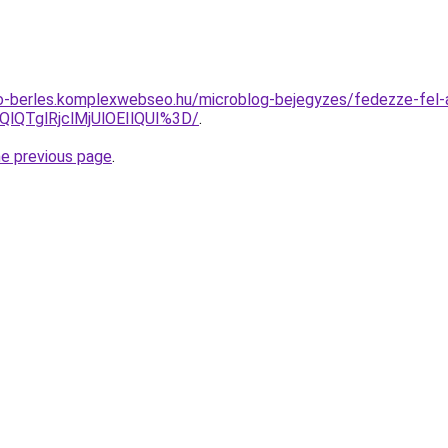
to-berles.komplexwebseo.hu/microblog-bejegyzes/fedezze-fel-
lQTglRjclMjUlOEIlQUI%3D/
.
he previous page
.