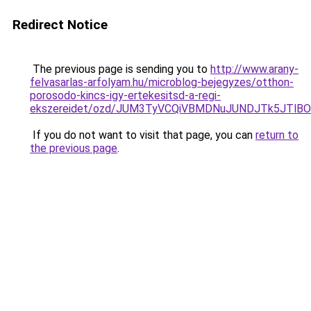
Redirect Notice
The previous page is sending you to
http://www.arany-
felvasarlas-arfolyam.hu/microblog-bejegyzes/otthon-
porosodo-kincs-igy-ertekesitsd-a-regi-
ekszereidet/ozd/JUM3TyVCQiVBMDNuJUNDJTk5JT
If you do not want to visit that page, you can
return to
the previous page
.