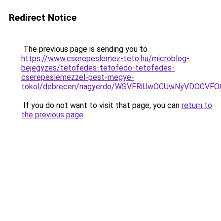
Redirect Notice
The previous page is sending you to
https://www.cserepeslemez-teto.hu/microblog-
bejegyzes/tetofedes-tetofedo-tetofedes-
cserepeslemezzel-pest-megye-
tokol/debrecen/nagyerdo/WSVFRiUwOCUwNyVDOCV
If you do not want to visit that page, you can
return to
the previous page
.